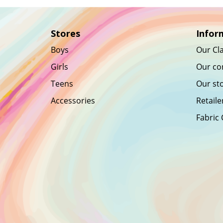
Stores
Infor
Boys
Our Cla
Girls
Our co
Teens
Our st
Accessories
Retaile
Fabric