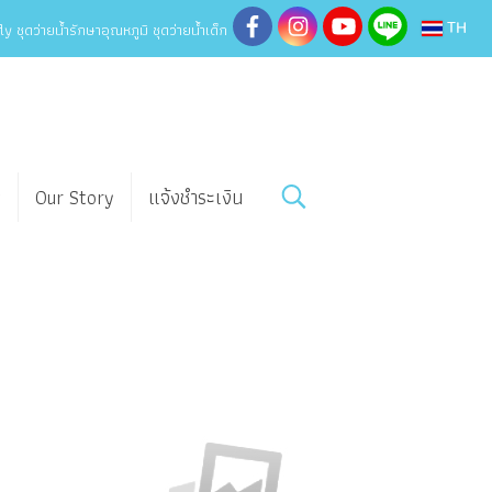
y ชุดว่ายน้ำรักษาอุณหภูมิ ชุดว่ายน้ำเด็ก
TH
w
Our Story
แจ้งชำระเงิน