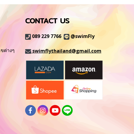
CONTACT US
089 229 7766
@swimFly
ไขต่างๆ
swimflythailand@gmail.com