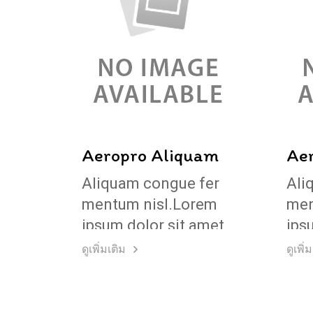
Aeropro Aliquam
Ae
Aliquam congue fer
Ali
mentum nisl.Lorem
men
ipsum dolor sit amet,
ips
consectetuer adipi
con
ดูเพิ่มเติม
ดูเพิ่
scing elit.
scin
Pellentesque sed
Pel
dolor.
dol