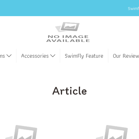
Swimfl
ens
Accessories
SwimFly Feature
Our Revie
Article