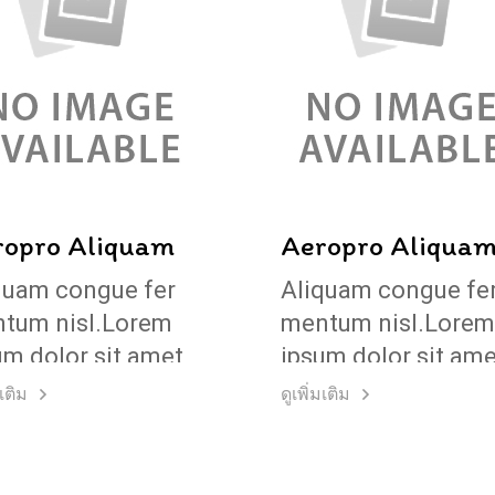
ropro Aliquam
Aeropro Aliqua
quam congue fer
Aliquam congue fe
tum nisl.Lorem
mentum nisl.Lorem
um dolor sit amet,
ipsum dolor sit ame
sectetuer adipi
consectetuer adipi
มเติม
ดูเพิ่มเติม
g elit.
scing elit.
lentesque sed
Pellentesque sed
or.
dolor.