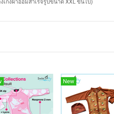
กางเกงผ้าอ้อมสำเร็จรูปขนาด XXL ขึ้นไป)
w
New