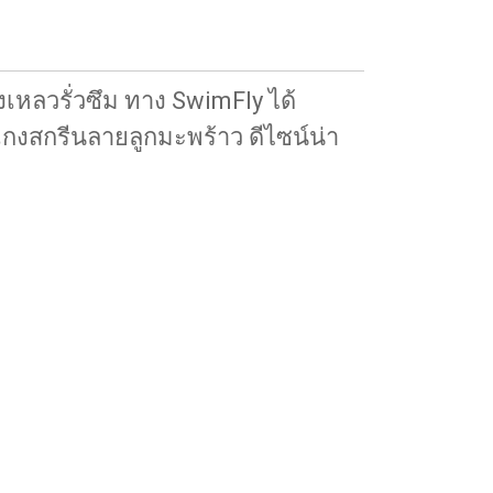
เหลวรั่วซึม ทาง SwimFly ได้
เกงสกรีนลายลูกมะพร้าว ดีไซน์น่า