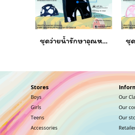
ชุดว่ายน้ำรักษาอุณหภูมิ แบบแขนยาว+หมวกว่ายน้ำลาย Cow/ Black (Cowboy)
Stores
Infor
Boys
Our Cla
Girls
Our co
Teens
Our st
Accessories
Retaile