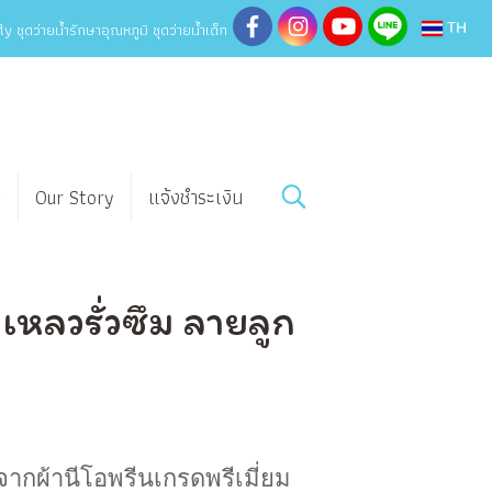
y ชุดว่ายน้ำรักษาอุณหภูมิ ชุดว่ายน้ำเด็ก
TH
w
Our Story
แจ้งชำระเงิน
เหลวรั่วซึม ลายลูก
จากผ้านีโอพรีนเกรดพรีเมี่ยม