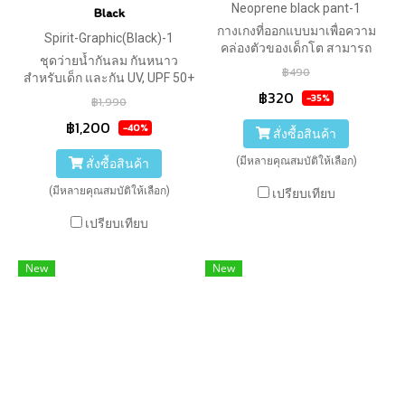
Neoprene black pant-1
Black
กางเกงที่ออกแบบมาเพื่อความ
Spirit-Graphic(Black)-1
คล่องตัวของเด็กโต สามารถ
ชุดว่ายน้ำกันลม กันหนาว
เรียนว่ายน้ำ หรือเล่นกิจกรรม
฿490
สำหรับเด็ก และกัน UV, UPF 50+
ทางน้ำเช่น Snorkeling,
฿320
ของ Swimfly แบบแขนยาว ซิป
-35%
Canoeing, Surfing, Kayaking
฿1,990
หน้า ลายกราฟฟิก (สีดำ) มา
฿1,200
-40%
พร้อมหมวกว่ายน้ำสีดำเข้าชุด >
สั่งซื้อสินค้า
Spirit Collections
(มีหลายคุณสมบัติให้เลือก)
สั่งซื้อสินค้า
(มีหลายคุณสมบัติให้เลือก)
เปรียบเทียบ
เปรียบเทียบ
New
New