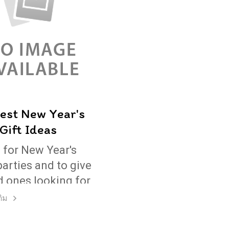
est New Year's
Gift Ideas
s for New Year's
parties and to give
d ones looking for
sh start! Bring on
เติม
resolutions and
 cards to make