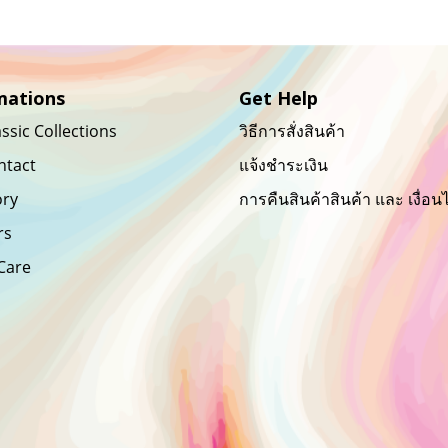
vents
when nothing prevents
them
do
our being able to do
more
what we like best,
mations
Get Help
o be
every pleasure is to be
ssic Collections
วิธีการสั่งสินค้า
ry
welcomed and every
ntact
แจ้งชำระเงิน
pain avoided.
ory
การคืนสินค้าสินค้า และ เงื่อน
rs
 Care