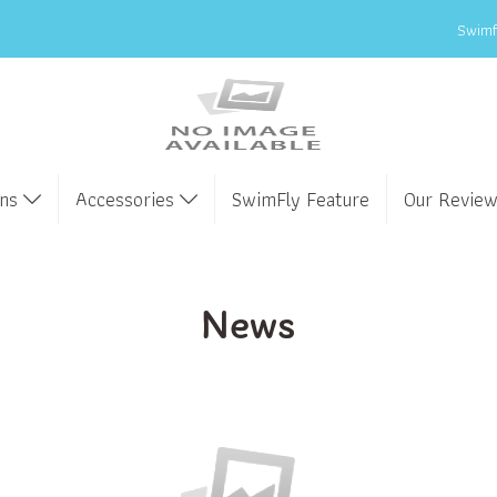
Swimfl
ens
Accessories
SwimFly Feature
Our Revie
News