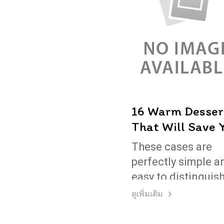
16 Warm Desser
That Will Save 
Life This Winte
These cases are
perfectly simple a
easy to distinguish
a free hour, when 
ดูเพิ่มเติม
power of choice is
untrammelled and