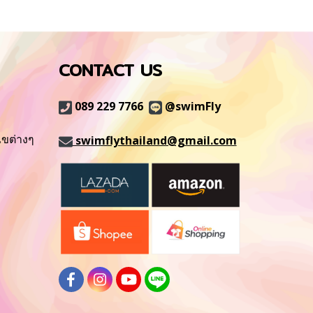
 happen! | See
 ideas
CONTACT US
089 229 7766
@swimFly
ไขต่างๆ
swimflythailand@gmail.com