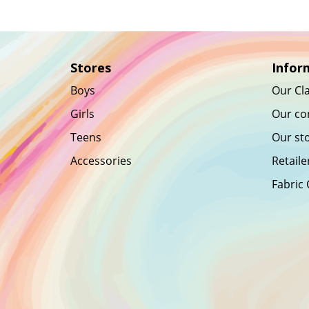
when nothing pre
our being able to 
what we like best,
Stores
Infor
every pleasure is t
Boys
Our Cla
welcomed and eve
Girls
Our co
pain avoided.
Teens
Our st
Accessories
Retaile
Fabric