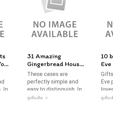
ts
31 Amazing
10 b
Your
Gingerbread House
Eve 
r
Ideas
These cases are
Gift
nd
perfectly simple and
Eve 
. In
easy to distinguish. In
love
our
a free hour, when our
a fre
ดูเพิ่มเติม
ดูเพิ่ม
power of choice is
the 
untrammelled and
gift