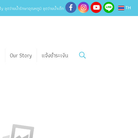
y ชุดว่ายน้ำรักษาอุณหภูมิ ชุดว่ายน้ำเด็ก
TH
w
Our Story
แจ้งชำระเงิน